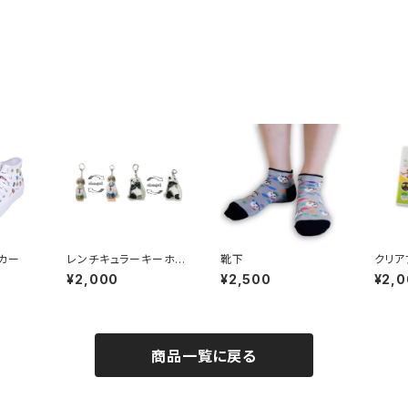
カー
レンチキュラーキーホル
靴下
クリア
ダー
¥2,000
¥2,500
¥2,
商品一覧に戻る